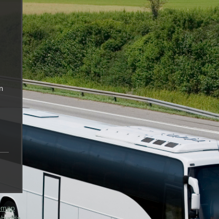
n
emap
abudda