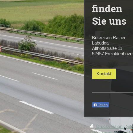
finden
Sie uns
Busreisen Rainer
Labudda
Althoffstraße 11
52457 Freialdenhove
Kontakt
Teilen
Druckversion
|
Sit
© Busreisen Rainer L